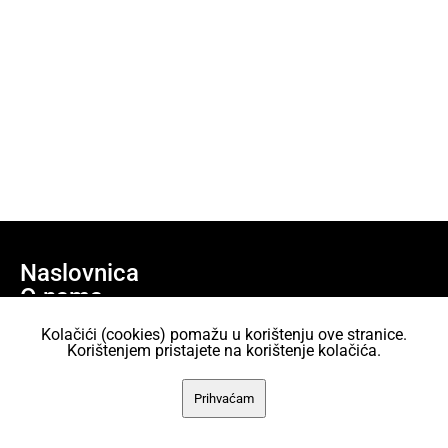
Naslovnica
O nama
Učlani se
Kolačići (cookies) pomažu u korištenju ove stranice.
Projekti
Korištenjem pristajete na korištenje kolačića.
AKC Attack Sav sadržaj dan je na korištenje pod licencom Creative
Prihvaćam
Commons Imenovanje 2.5 Hrvatska.